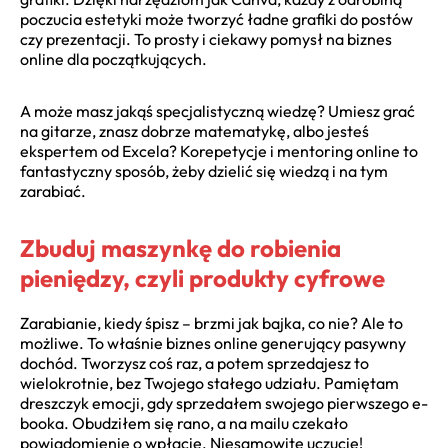
poczucia estetyki może tworzyć ładne grafiki do postów
czy prezentacji. To prosty i ciekawy pomysł na biznes
online dla początkujących.
A może masz jakąś specjalistyczną wiedzę? Umiesz grać
na gitarze, znasz dobrze matematykę, albo jesteś
ekspertem od Excela? Korepetycje i mentoring online to
fantastyczny sposób, żeby dzielić się wiedzą i na tym
zarabiać.
Zbuduj maszynkę do robienia
pieniędzy, czyli produkty cyfrowe
Zarabianie, kiedy śpisz – brzmi jak bajka, co nie? Ale to
możliwe. To właśnie biznes online generujący pasywny
dochód. Tworzysz coś raz, a potem sprzedajesz to
wielokrotnie, bez Twojego stałego udziału. Pamiętam
dreszczyk emocji, gdy sprzedałem swojego pierwszego e-
booka. Obudziłem się rano, a na mailu czekało
powiadomienie o wpłacie. Niesamowite uczucie!