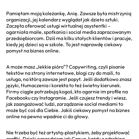
Pamiętam moją koleżankę, Anię. Zawsze była mistrzynią
organizacji, jej kalendarz wyglądał jak dzieło sztuki.
Zaczęła oferować usługi wirtualnej asystentki –
ogarniała maile, spotkania i social media zapracowanym
przedsiębiorcom. Dziś ma kilku stałych klientów i pracuje,
kiedy jej dzieci są w szkole. To jest naprawdę ciekawy
pomysł na biznes online.
A może masz „lekkie pióro”? Copywriting, czyli pisanie
tekstów na strony internetowe, blogi czy do maili, to
usługa, na którą zawsze jest popyt. Jeśli dodatkowo znasz
języki, tłumaczenia i korekta to też świetny kierunek.
Firmy ciągle potrzebują kogoś, kto ogarnie im profile na
Facebooku czy Instagramie. Jeśli czujesz trendy i wiesz,
jak zaangażować ludzi, zarządzanie social mediami to
może być coś dla Ciebie. Jakiś ciekawy pomysł na biznes
online na pewno wpadnie ci do głowy.
Nie trzeba być też artystą-plastykiem, żeby projektować
grafiki. Dzięki narzędziom jak Canva, każdy z odrobiną