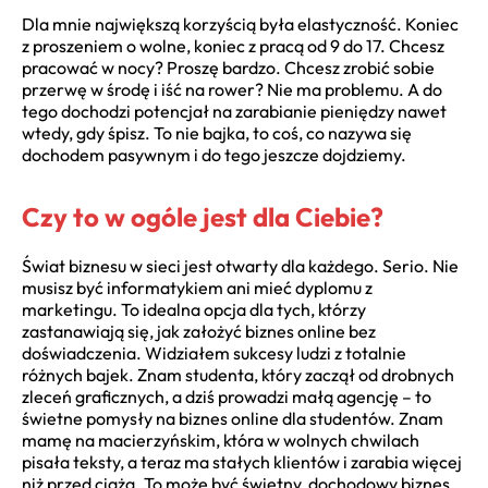
Dla mnie największą korzyścią była elastyczność. Koniec
z proszeniem o wolne, koniec z pracą od 9 do 17. Chcesz
pracować w nocy? Proszę bardzo. Chcesz zrobić sobie
przerwę w środę i iść na rower? Nie ma problemu. A do
tego dochodzi potencjał na zarabianie pieniędzy nawet
wtedy, gdy śpisz. To nie bajka, to coś, co nazywa się
dochodem pasywnym i do tego jeszcze dojdziemy.
Czy to w ogóle jest dla Ciebie?
Świat biznesu w sieci jest otwarty dla każdego. Serio. Nie
musisz być informatykiem ani mieć dyplomu z
marketingu. To idealna opcja dla tych, którzy
zastanawiają się, jak założyć biznes online bez
doświadczenia. Widziałem sukcesy ludzi z totalnie
różnych bajek. Znam studenta, który zaczął od drobnych
zleceń graficznych, a dziś prowadzi małą agencję – to
świetne pomysły na biznes online dla studentów. Znam
mamę na macierzyńskim, która w wolnych chwilach
pisała teksty, a teraz ma stałych klientów i zarabia więcej
niż przed ciążą. To może być świetny, dochodowy biznes