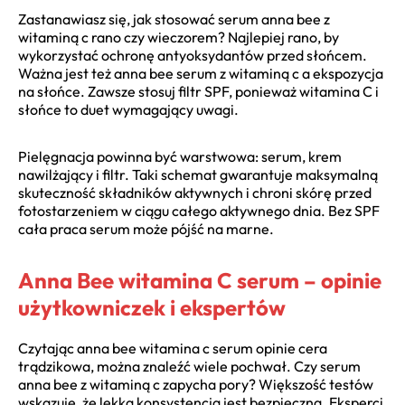
Zastanawiasz się, jak stosować serum anna bee z
witaminą c rano czy wieczorem? Najlepiej rano, by
wykorzystać ochronę antyoksydantów przed słońcem.
Ważna jest też anna bee serum z witaminą c a ekspozycja
na słońce. Zawsze stosuj filtr SPF, ponieważ witamina C i
słońce to duet wymagający uwagi.
Pielęgnacja powinna być warstwowa: serum, krem
nawilżający i filtr. Taki schemat gwarantuje maksymalną
skuteczność składników aktywnych i chroni skórę przed
fotostarzeniem w ciągu całego aktywnego dnia. Bez SPF
cała praca serum może pójść na marne.
Anna Bee witamina C serum – opinie
użytkowniczek i ekspertów
Czytając anna bee witamina c serum opinie cera
trądzikowa, można znaleźć wiele pochwał. Czy serum
anna bee z witaminą c zapycha pory? Większość testów
wskazuje, że lekka konsystencja jest bezpieczna. Eksperci