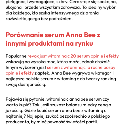
pielęgnacji wymagającej skóry. Cera staje się spokojna,
ukojona i przede wszystkim zdrowsza. To idealny wybór
dla każdego, kto szuka intensywnego działania
rozświetlającego bez podrażnień.
Porównanie serum Anna Bee z
innymi produktami na rynku
Popularne
revox just witamina c 20 serum opinie i efekty
wskazują na wysoką moc, która może jednak drażnić.
Innym wyborem jest
serum z witaminą c la roche posay
opinie i efekty
z aptek. Anna Bee wygrywa w kategorii
najlepsze polskie serum z witaminą c do twarzy ranking
swoją dostępnością.
Pojawia się pytanie: witamina c anna bee serum czy
warto kupić? Tak, jeśli szukasz balansu między ceną a
jakością. Gdzie kupić serum anna bee z witaminą c
najtaniej? Najlepiej szukać bezpośrednio u polskiego
producenta, by mieć pewność świeżości partii.