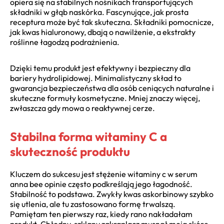
opiera się na stabilnych nośnikach transportujących
składniki w głąb naskórka. Fascynujące, jak prosta
receptura może być tak skuteczna. Składniki pomocnicze,
jak kwas hialuronowy, dbają o nawilżenie, a ekstrakty
roślinne łagodzą podrażnienia.
Dzięki temu produkt jest efektywny i bezpieczny dla
bariery hydrolipidowej. Minimalistyczny skład to
gwarancja bezpieczeństwa dla osób ceniących naturalne i
skuteczne formuły kosmetyczne. Mniej znaczy więcej,
zwłaszcza gdy mowa o reaktywnej cerze.
Stabilna forma witaminy C a
skuteczność produktu
Kluczem do sukcesu jest stężenie witaminy c w serum
anna bee opinie często podkreślają jego łagodność.
Stabilność to podstawa. Zwykły kwas askorbinowy szybko
się utlenia, ale tu zastosowano formę trwalszą.
Pamiętam ten pierwszy raz, kiedy rano nakładałam
produkt. Chłodny, szklany zakraplacz musnął moją skórę,